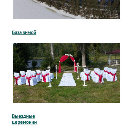
База зимой
Выездные
церемонии