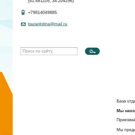
(61.681105, 34.204296)
+79814049885
bazaplotina@mail.ru
База отд
Мы наход
Приезжай
Мы предл